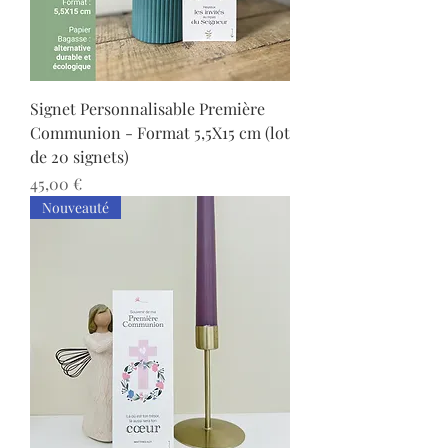
Signet Personnalisable Première
Communion - Format 5,5X15 cm (lot
de 20 signets)
Prix
45,00 €
Nouveauté