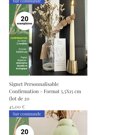
Sur commande
Signet Personnalisable
Confirmation - Format 5,5X15 cm
(lot de 20
Prix
45,00 €
Sur commande