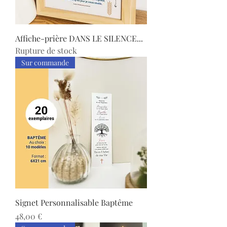
Affiche-prière DANS LE SILENCE...
Rupture de stock
Sur commande
Signet Personnalisable Baptême
Prix
48,00 €