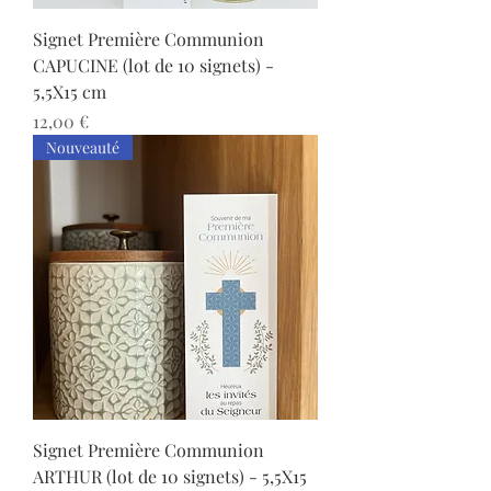
Signet Première Communion
CAPUCINE (lot de 10 signets) -
5,5X15 cm
Prix
12,00 €
Nouveauté
Signet Première Communion
ARTHUR (lot de 10 signets) - 5,5X15