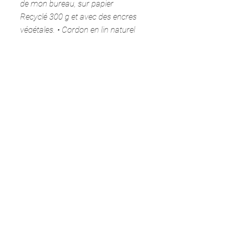
de mon bureau, sur papier
Recyclé 300 g et avec des encres
végétales. • Cordon en lin naturel
Ø 2 mm. • Pochette glassine 100
% biodégradable (cellulose de bois
de pin).
Information produit
Signet format 6X12 cm
Imprimé sur papier recyclé Recytal
blanc 300 g. Encres végétales.
GRAPHISTE
(imprimeur local - 44115).
INDEPENDANTE
Cordon en lin naturel 2 mm
à Vertou
CcomCandy
CcomCroire