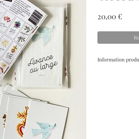
Prix
20,00 €
Ru
Information produ
Signet format 6X12 c
Imprimé sur papier Ri
végétales.
(imprimeur local - 441