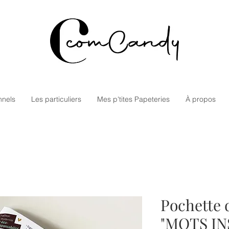
nnels
Les particuliers
Mes p'tites Papeteries
À propos
Pochette d
"MOTS INS