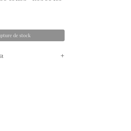
pture de stock
it
m
ves Tradition 350 g. Encres
15).