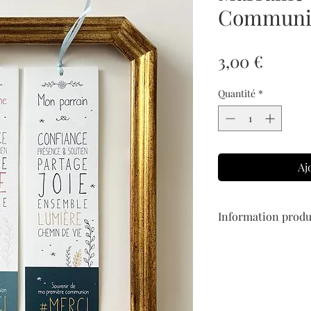
Communi
Prix
3,00 €
Quantité
*
Aj
Information produ
Signet format 6X21 c
Tradition 250 g (impri
mm