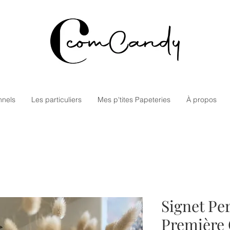
nnels
Les particuliers
Mes p'tites Papeteries
À propos
Signet Pe
Première