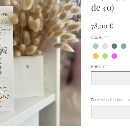
de 40)
Prix
78,00 €
Couleur
*
Prénom
*
Date et/ou lieu (facultat