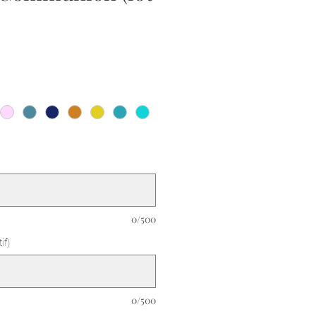
0/500
if)
0/500