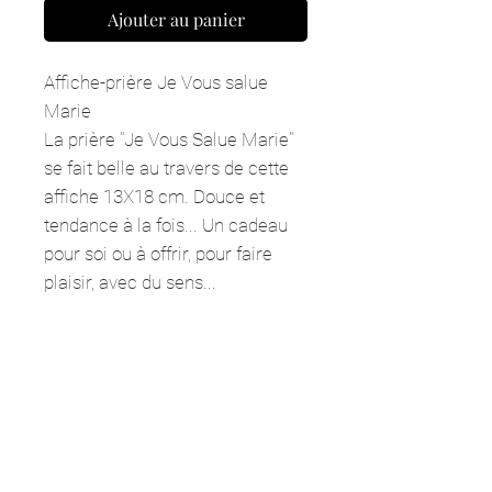
Ajouter au panier
Affiche-prière Je Vous salue
Marie
La prière "Je Vous Salue Marie"
se fait belle au travers de cette
affiche 13X18 cm. Douce et
tendance à la fois... Un cadeau
pour soi ou à offrir, pour faire
plaisir, avec du sens...
Information produit
Information du produit :
Format
13X18 cm. Imprimé sur papier couché
mat 300g. Créé à Vertou (44) et
GRAPHISTE
imprimé à 2 km de mon bureau
INDEPENDANTE
(Basse-Goulaine - 44). Chaque carte
à Vertou