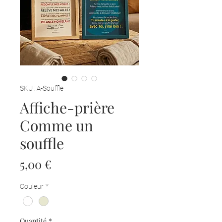
SKU : A-Souffle
Affiche-prière
Comme un
souffle
Prix
5,00 €
Couleur
*
Quantité
*