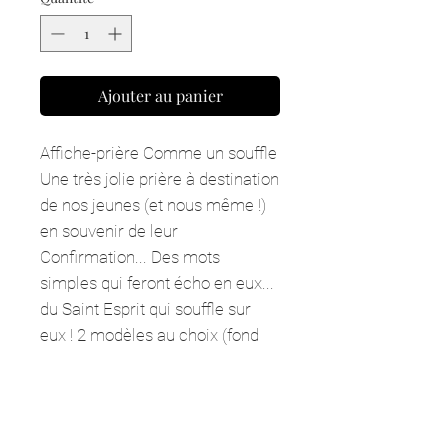
Ajouter au panier
Affiche-prière Comme un souffle
Une très jolie prière à destination
de nos jeunes (et nous même !)
en souvenir de leur
Confirmation... Des mots
simples qui feront écho en eux...
du Saint Esprit qui souffle sur
eux ! 2 modèles au choix (fond
blanc ou fond beige)
Information produit